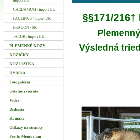
import UK
CARDAMOM / import UK
§§171/216
PAULINUS / import UK
ERAGON / SK
Plemenný
JACOB / import UK
Výsledná tried
PLEMENNÉ KOZY
KOZIČKY
KOZLIATKA
HYDINA
Fotogaléria
Ostatné zvieratá
Videá
Diskusia
Kontakt
Odkazy na stránky
Fee In Memoriam