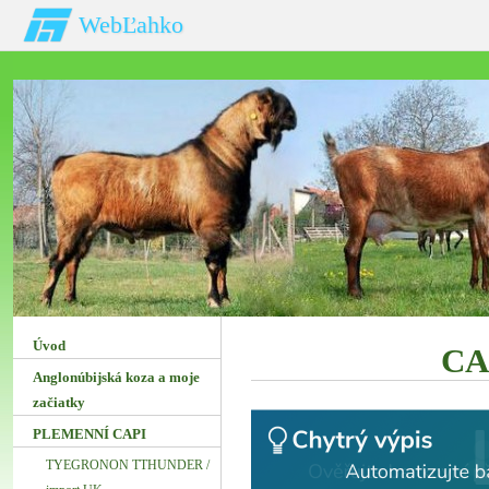
WebĽahko
Úvod
CA
Anglonúbijská koza a moje
začiatky
PLEMENNÍ CAPI
TYEGRONON TTHUNDER /