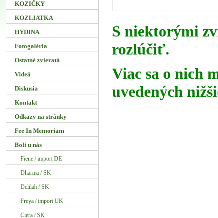
KOZIČKY
KOZLIATKA
S niektorými zv
HYDINA
rozlúčiť.
Fotogaléria
Ostatné zvieratá
Viac sa o nich 
Videá
uvedených nižši
Diskusia
Kontakt
Odkazy na stránky
Fee In Memoriam
Boli u nás
Fiene / import DE
Dharma / SK
Delilah / SK
Freya / import UK
Ciera / SK