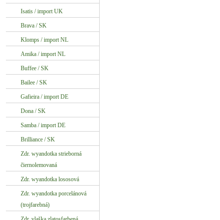
Isatis / import UK
Brava / SK
Klomps / import NL
Amika / import NL
Buffee / SK
Bailee / SK
Gafieira / import DE
Dona / SK
Samba / import DE
Brilliance / SK
Zdr. wyandotka strieborná
čiernolemovaná
Zdr. wyandotka lososová
Zdr. wyandotka porcelánová
(trojfarebná)
Zdr. vlaška zlatosfarbená