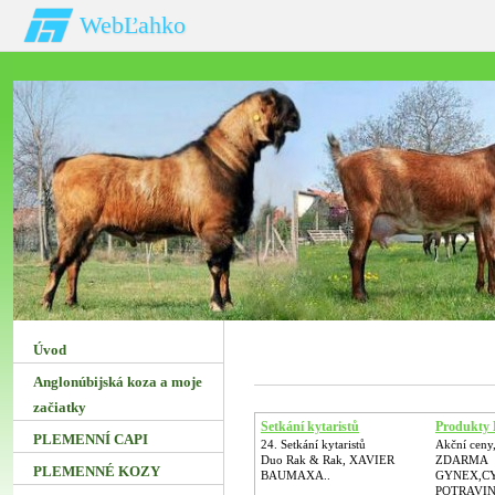
WebĽahko
Úvod
Anglonúbijská koza a moje
začiatky
Setkání kytaristů
Produkty 
PLEMENNÍ CAPI
24. Setkání kytaristů
Akční ceny
Duo Rak & Rak, XAVIER
ZDARMA
PLEMENNÉ KOZY
BAUMAXA..
GYNEX,C
POTRAVIN