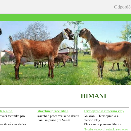
Odporúč
HIMANI
G s.r.o.
stavebne prace zilina
Termoprádlo z merino vlny
vací technika pro
stavebné práce všetkého druhu
Go Wool - Termoprádlo z
o.
Ponuka práce pre SZČO
merino vlny
e štítků a návlaček
Vlna z ovcí plemena Merino
Tvorba webových stránok a e-shopov