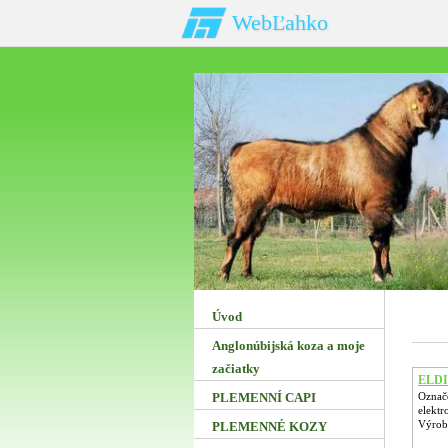
WebĽahko
Úvod
Anglonúbijská koza a moje
začiatky
ELDIN
PLEMENNÍ CAPI
Označo
elektr
Výrobc
PLEMENNÉ KOZY