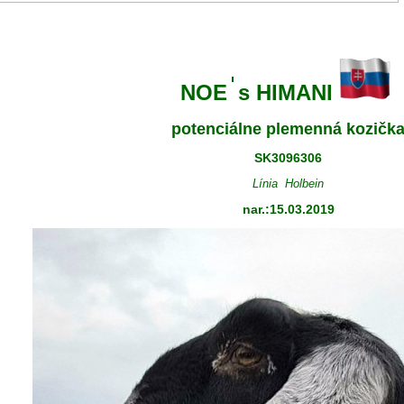
ˈ
NOE
s HIMANI
potenciálne plemenná kozičk
SK3096306
Línia Holbein
nar.:
15
.03.2019