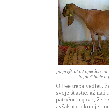
po prvýkrát od operácie 
to plniť bude a 
O Fee treba vedieť, ž
svoje šťastie, až naň
patrične najavo, že o
avšak napokon jej mus