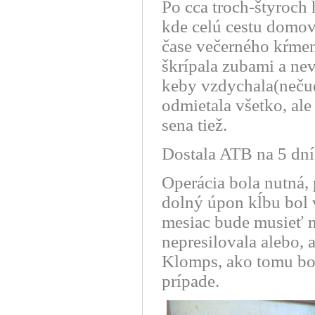
Po cca troch-štyroch 
kde celú cestu domov 
čase večerného kŕmeni
škrípala zubami a nev
keby vzdychala(nečudo
odmietala všetko, ale
sena tiež.
Dostala ATB na 5 dní
Operácia bola nutná, 
dolný úpon kĺbu bol 
mesiac bude musieť 
nepresilovala alebo, 
Klomps, ako tomu bo
prípade.