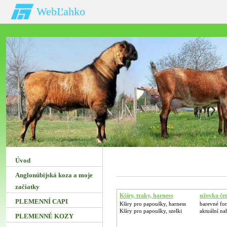
WebĽahko
Úvod
Anglonúbijská koza a moje
začiatky
Kšíry, traky, harness
užovka če
PLEMENNÍ CAPI
Kširy pro papoušky, harness
barevné fo
Kšíry pro papoušky, szelki
aktuální n
PLEMENNÉ KOZY