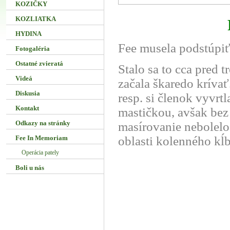
KOZIČKY
KOZLIATKA
HYDINA
Fee musela podstúpiť
Fotogaléria
Ostatné zvieratá
Stalo sa to cca pred 
Videá
začala škaredo krívať
Diskusia
resp. si členok vyvrt
Kontakt
mastičkou, avšak bez
Odkazy na stránky
masírovanie nebolelo.
Fee In Memoriam
oblasti kolenného kĺ
Operácia pately
Boli u nás