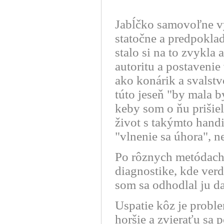
Jabĺčko samovoľne vys
statočne a predpoklad
stalo si na to zvykla
autoritu a postavenie
ako konárik a svalstv
túto jeseň "by mala b
keby som o ňu prišiel
život s takýmto hand
"vlnenie sa úhora", n
Po rôznych metódach a
diagnostike, kde verd
som sa odhodlal ju d
Uspatie kôz je probl
horšie a zvieraťu sa 