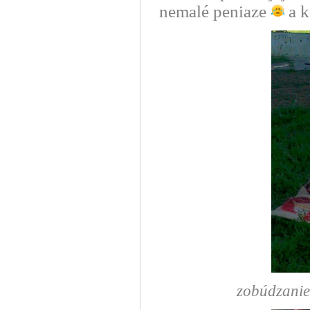
nemalé peniaze
a k
zobúdzanie 