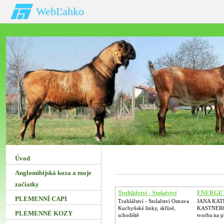
WebĽahko
Úvod
Anglonúbijská koza a moje
začiatky
Truhlářství - Stolařství
ENERGE
PLEMENNÍ CAPI
Truhlářství - Stolařství Ostrava
JANA KAT
Kuchyňské linky, skříně,
KASTNER
PLEMENNÉ KOZY
schodiště
tvorba na př