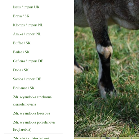
Isatis / import UK
Brava / SK
Klomps / import NL
Amika / import NL
Buffee / SK
Bailee / SK
Gafieira / import DE
Dona / SK
Samba / import DE
Brilliance / SK
Zdr. wyandotka strieborná
čiernolemovaná
Zdr. wyandotka lososová
Zdr. wyandotka porcelánová
(trojfarebná)
Zdr. vlaška zlatosfarbená