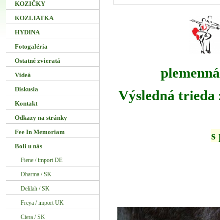
KOZIČKY
KOZLIATKA
HYDINA
Fotogaléria
Ostatné zvieratá
plemenná
Videá
Diskusia
Výsledná trieda 
Kontakt
Odkazy na stránky
Fee In Memoriam
s
Boli u nás
Fiene / import DE
Dharma / SK
Delilah / SK
Freya / import UK
Ciera / SK