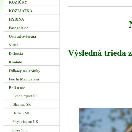
KOZIČKY
KOZLIATKA
HYDINA
Fotogaléria
Ostatné zvieratá
Videá
Výsledná trieda z
Diskusia
Kontakt
Odkazy na stránky
Fee In Memoriam
Boli u nás
Fiene / import DE
Dharma / SK
Delilah / SK
Freya / import UK
Ciera / SK