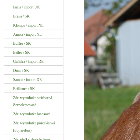
Isatis / import UK
Brava / SK
Klomps / import NL
Amika / import NL
Buffee / SK
Bailee / SK
Gafieira / import DE
Dona / SK
Samba / import DE
Brilliance / SK
Zdr. wyandotka strieborná
čiernolemovaná
Zdr. wyandotka lososová
Zdr. wyandotka porcelánová
(trojfarebná)
Zdr. vlaška zlatosfarbená