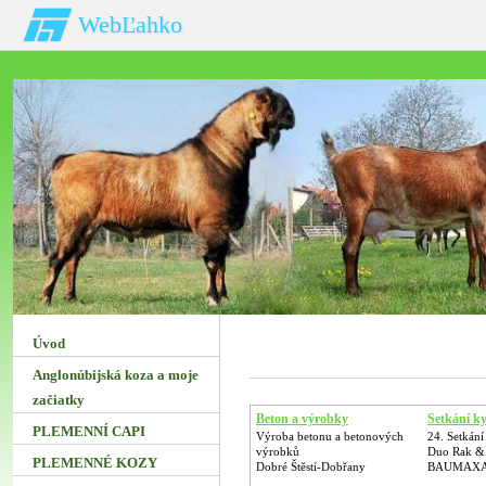
WebĽahko
Úvod
Anglonúbijská koza a moje
začiatky
Beton a výrobky
Setkání ky
PLEMENNÍ CAPI
Výroba betonu a betonových
24. Setkání
výrobků
Duo Rak &
PLEMENNÉ KOZY
Dobré Štěstí-Dobřany
BAUMAXA